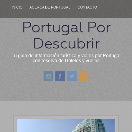
INICIO
ACERCA DE PORTUGAL
CONTACTO
Portugal Por
Descubrir
Tu guia de información turística y viajes por Portugal
con reserva de Hoteles y vuelos