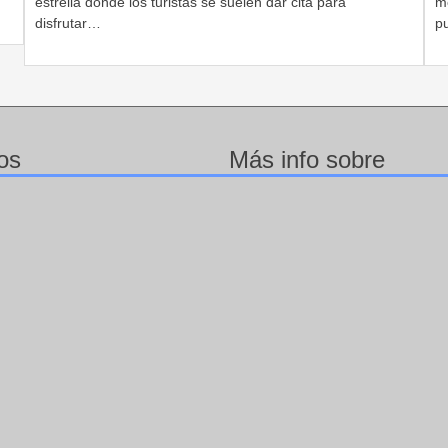
estrella donde los turistas se suelen dar cita para
m
disfrutar…
p
os
Más info sobre