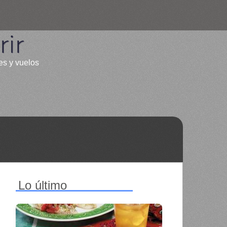
ir
es y vuelos
Lo último