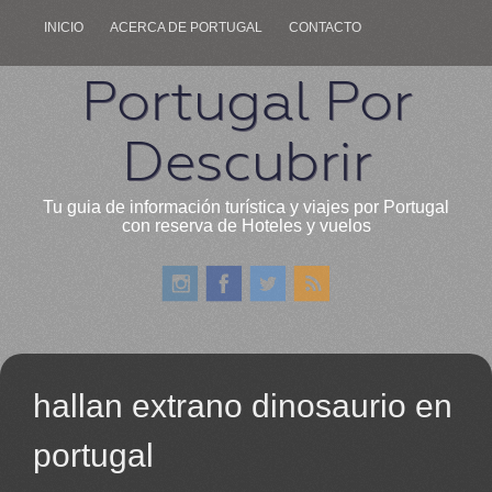
INICIO
ACERCA DE PORTUGAL
CONTACTO
Portugal Por
Descubrir
Tu guia de información turística y viajes por Portugal
con reserva de Hoteles y vuelos
hallan extrano dinosaurio en
portugal