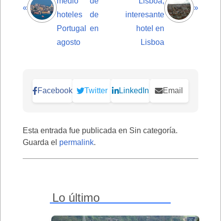
medio de
Lisboa,
«
»
hoteles de
interesante
Portugal en
hotel en
agosto
Lisboa
Facebook
Twitter
LinkedIn
Email
Esta entrada fue publicada en Sin categoría.
Guarda el
permalink
.
Lo último