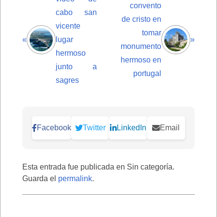
convento
cabo san
de cristo en
vicente
tomar
«
lugar
»
monumento
hermoso
hermoso en
junto a
portugal
sagres
Facebook
Twitter
LinkedIn
Email
Esta entrada fue publicada en Sin categoría.
Guarda el
permalink
.