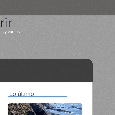
ir
es y vuelos
Lo último