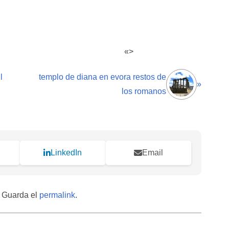
«>
l
templo de diana en evora restos de
»
los romanos
LinkedIn
Email
. Guarda el
permalink
.