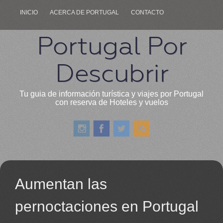
INICIO
ACERCA DE PORTUGAL
CONTACTO
Portugal Por
Descubrir
Tu guia de información turística y viajes por Portugal
con reserva de Hoteles y vuelos
Aumentan las
pernoctaciones en Portugal