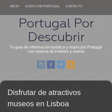
INICIO
ACERCA DE PORTUGAL
CONTACTO
Portugal Por
Descubrir
Tu guia de información turística y viajes por Portugal
con reserva de Hoteles y vuelos
Disfrutar de atractivos
museos en Lisboa