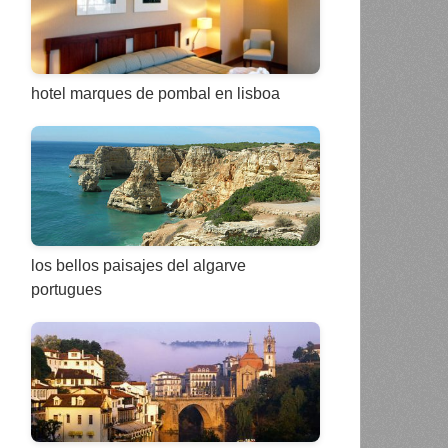
hotel marques de pombal en lisboa
los bellos paisajes del algarve
portugues