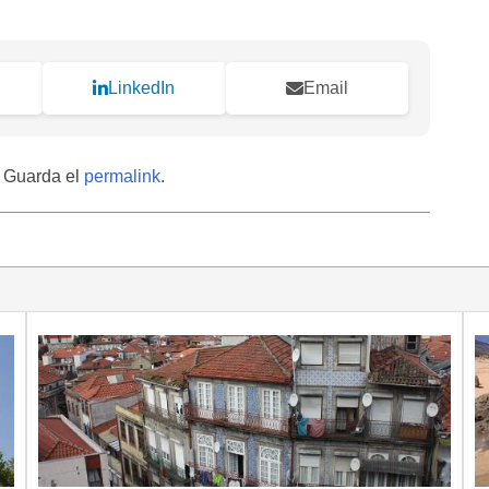
LinkedIn
Email
. Guarda el
permalink
.