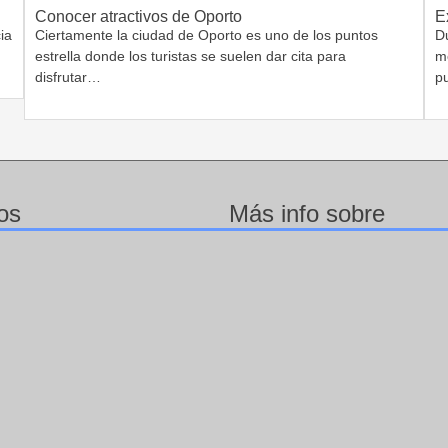
Conocer atractivos de Oporto
E
ia
Ciertamente la ciudad de Oporto es uno de los puntos
Du
estrella donde los turistas se suelen dar cita para
m
disfrutar…
p
os
Más info sobre