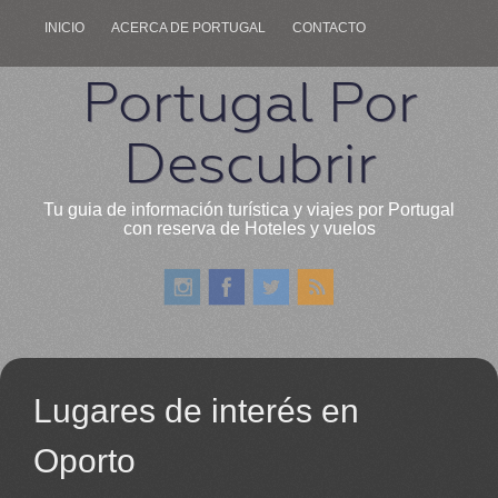
INICIO
ACERCA DE PORTUGAL
CONTACTO
Portugal Por
Descubrir
Tu guia de información turística y viajes por Portugal
con reserva de Hoteles y vuelos
Lugares de interés en
Oporto