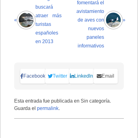
fomentará el
buscará
avistamiento
atraer más
«
de aves con
»
turistas
nuevos
españoles
paneles
en 2013
informativos
Facebook
Twitter
LinkedIn
Email
Esta entrada fue publicada en Sin categoría.
Guarda el
permalink
.