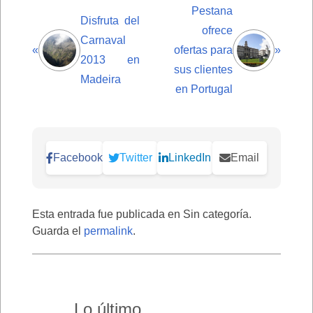
Pestana
Disfruta del
ofrece
Carnaval
«
ofertas para
»
2013 en
sus clientes
Madeira
en Portugal
Facebook
Twitter
LinkedIn
Email
Esta entrada fue publicada en Sin categoría.
Guarda el
permalink
.
Lo último