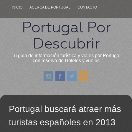
INICIO
ACERCA DE PORTUGAL
CONTACTO
Portugal Por
Descubrir
Tu guia de información turística y viajes por Portugal
con reserva de Hoteles y vuelos
Portugal buscará atraer más
turistas españoles en 2013