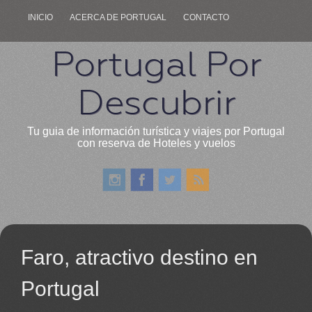
INICIO
ACERCA DE PORTUGAL
CONTACTO
Portugal Por
Descubrir
Tu guia de información turística y viajes por Portugal
con reserva de Hoteles y vuelos
Faro, atractivo destino en
Portugal