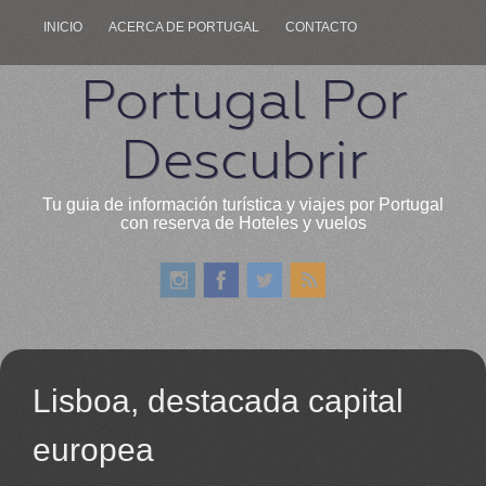
INICIO
ACERCA DE PORTUGAL
CONTACTO
Portugal Por
Descubrir
Tu guia de información turística y viajes por Portugal
con reserva de Hoteles y vuelos
Lisboa, destacada capital
europea