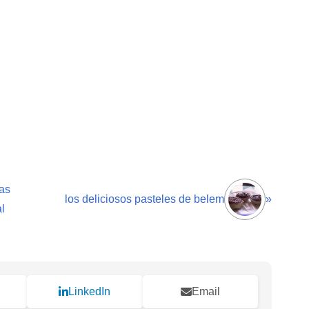
as
los deliciosos pasteles de belem
»
l
LinkedIn
Email