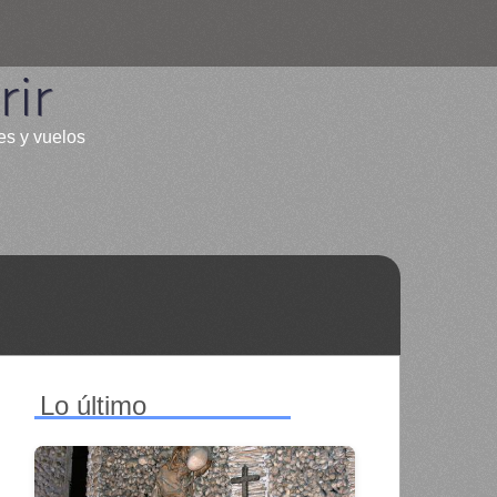
ir
es y vuelos
Lo último