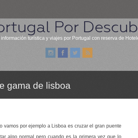
ortugal Por Descubr
 información turística y viajes por Portugal con reserva de Hotel
de gama de lisboa
o vamos por ejemplo a Lisboa es cruzar el gran puente
ar algo normal pero cuando es la primera vez que lo